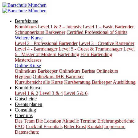
Berufskurse
Kombikurs Level 1 & 2 – Intensiv
Level 1 – Basic Bartender
Schnupperkurs Barkeeper
Certified Professional of Spirits
Weitere Kurse
Level 2 - Professional Bartender
Level 3 - Creative Bartender
Level 4 - Barmanager
Level 5 - Guest & Teammanager
Level
6 - Master of Modern Bartending
Flair Bartending
Masterclasses
Online Kurse
Onlinekurs Barkeeper
Onlinekurs Barista
Onlinekurs
Hygiene
Onlinekurs IHK Barmixer
Kursübersicht alle Kurse
Kursberatung Barkeeper Ausbildung
Kombi Kurse
Level 1 & 2
Level 3 & 4
Level 5 & 6
Gutscheine
Events planen
Consulting
Über uns
Das Team
Die Location
Aktuelle Termine
Erfahrungsberichte
FAQ
Cocktail Essentials
Bitter Ernst
Kontakt
Impressum
Datenschutz