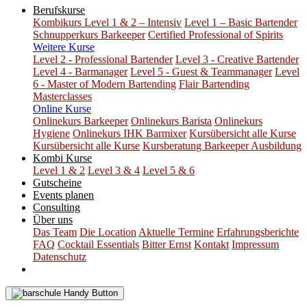
Berufskurse
Kombikurs Level 1 & 2 – Intensiv
Level 1 – Basic Bartender
Schnupperkurs Barkeeper
Certified Professional of Spirits
Weitere Kurse
Level 2 - Professional Bartender
Level 3 - Creative Bartender
Level 4 - Barmanager
Level 5 - Guest & Teammanager
Level
6 - Master of Modern Bartending
Flair Bartending
Masterclasses
Online Kurse
Onlinekurs Barkeeper
Onlinekurs Barista
Onlinekurs
Hygiene
Onlinekurs IHK Barmixer
Kursübersicht alle Kurse
Kursübersicht alle Kurse
Kursberatung Barkeeper Ausbildung
Kombi Kurse
Level 1 & 2
Level 3 & 4
Level 5 & 6
Gutscheine
Events planen
Consulting
Über uns
Das Team
Die Location
Aktuelle Termine
Erfahrungsberichte
FAQ
Cocktail Essentials
Bitter Ernst
Kontakt
Impressum
Datenschutz
Kostenlose Kursberatung